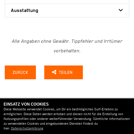
Ausstattung
Alle Angaben ohne Gewähr. Tippfehler und Irrtümer
vorbehalten.
ZURÜCK
TEILEN
EINSATZ VON COOKIES
Diese Webseite verwendet Cookies, um Dir ein bestmögliches Surf-Erlebnis zu
ermöglichen. Diese Daten werden erhoben und dienen nicht für die Erstellung von
Nutzungsprofilen oder anderer weiterführender Verwendung. Sämtliche Informationen
zu verwendeten Cookies und eingebundenen Diensten findest du
hier:
Datenschutzerklärung
AGB